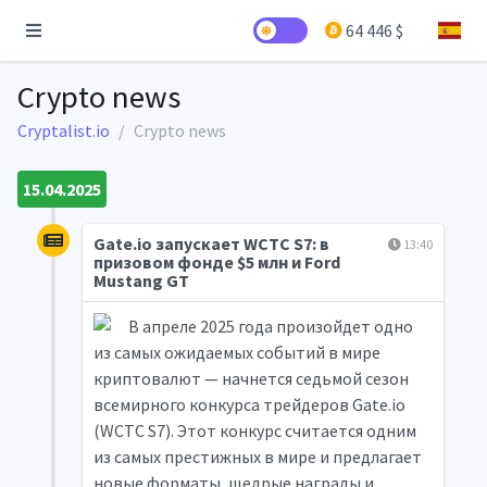
64 446 $
Crypto news
Cryptalist.io
Crypto news
15.04.2025
Gate.io запускает WCTC S7: в
13:40
призовом фонде $5 млн и Ford
Mustang GT
В апреле 2025 года произойдет одно
из самых ожидаемых событий в мире
криптовалют — начнется седьмой сезон
всемирного конкурса трейдеров Gate.io
(WCTC S7). Этот конкурс считается одним
из самых престижных в мире и предлагает
новые форматы, щедрые награды и