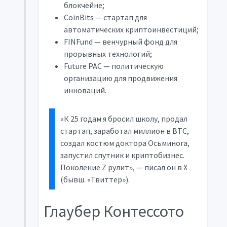
блокчейне;
CoinBits — стартап для
автоматических криптоинвестиций;
FINFund — венчурный фонд для
прорывных технологий;
Future PAC — политическую
организацию для продвижения
инноваций.
«К 25 годам я бросил школу, продал
стартап, заработал миллион в BTC,
создал костюм доктора Осьминога,
запустил спутник и криптобизнес.
Поколение Z рулит», — писал он в X
(бывш. «Твиттер»).
Глаубер Контессото