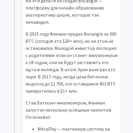
На эти деньги он создал Botangle —
платформу для онлайн-образования,
альтернативу школе, которую так
ненавидел.
В 2015 году Финман продал Botangle за 300
BTC (сегодня это $20+ млн), но на этом не
остановился. Молодой инвестор поспорил
с родителями: если он станет миллионером
к 18 годам, они не будут заставлять его
идти в колледж. В итоге Эрик выиграл это
пари. В 2017 году, когда цена биткоина
выросла до $2 700, его оставшиеся 403 BTC
превратились в $1+ млн.
Став биткоин-миллионером, Финман
запустил несколько успешных проектов.
Он основал:
MetalPay — платежную систему на