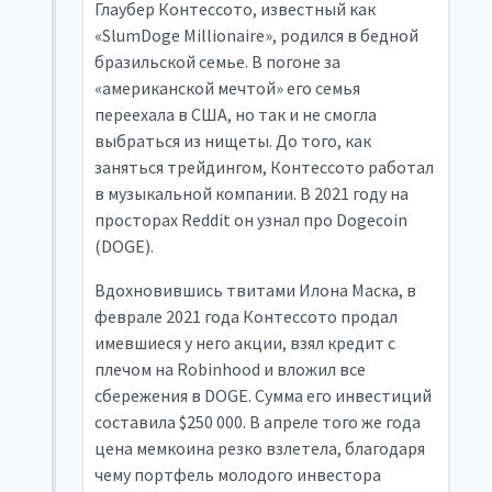
Глаубер Контессото, известный как
«SlumDoge Millionaire», родился в бедной
бразильской семье. В погоне за
«американской мечтой» его семья
переехала в США, но так и не смогла
выбраться из нищеты. До того, как
заняться трейдингом, Контессото работал
в музыкальной компании. В 2021 году на
просторах Reddit он узнал про Dogecoin
(DOGE).
Вдохновившись твитами Илона Маска, в
феврале 2021 года Контессото продал
имевшиеся у него акции, взял кредит с
плечом на Robinhood и вложил все
сбережения в DOGE. Сумма его инвестиций
составила $250 000. В апреле того же года
цена мемкоина резко взлетела, благодаря
чему портфель молодого инвестора