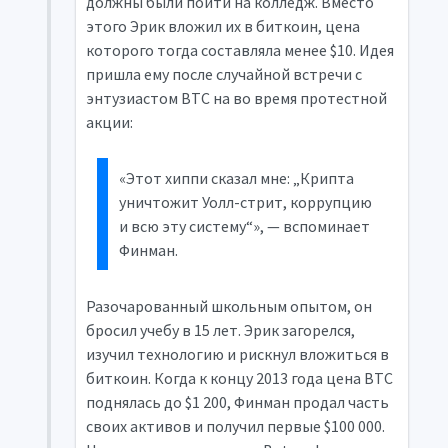
должны были пойти на колледж. Вместо
этого Эрик вложил их в биткоин, цена
которого тогда составляла менее $10. Идея
пришла ему после случайной встречи с
энтузиастом BTC на во время протестной
акции:
«Этот хиппи сказал мне: „Крипта
уничтожит Уолл-стрит, коррупцию
и всю эту систему“», — вспоминает
Финман.
Разочарованный школьным опытом, он
бросил учебу в 15 лет. Эрик загорелся,
изучил технологию и рискнул вложиться в
биткоин. Когда к концу 2013 года цена BTC
поднялась до $1 200, Финман продал часть
своих активов и получил первые $100 000.