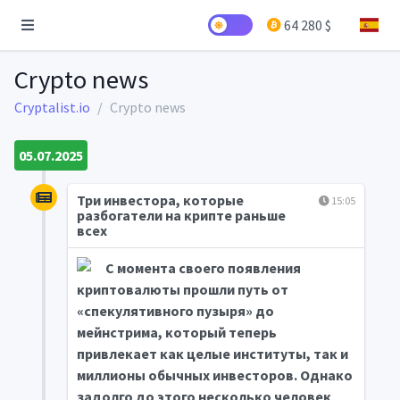
64 280 $
Crypto news
Cryptalist.io
Crypto news
05.07.2025
Три инвестора, которые
15:05
разбогатели на крипте раньше
всех
С момента своего появления
криптовалюты прошли путь от
«спекулятивного пузыря» до
мейнстрима, который теперь
привлекает как целые институты, так и
миллионы обычных инвесторов. Однако
задолго до этого несколько человек