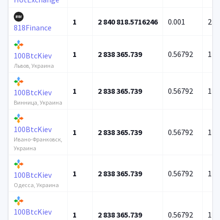
1
2 840 818.5716246
0.001
21 
818Finance
1
2 838 365.739
0.56792
12 
100BtcKiev
Львов, Украина
1
2 838 365.739
0.56792
12 
100BtcKiev
Винница, Украина
100BtcKiev
1
2 838 365.739
0.56792
12 
Ивано-Франковск,
Украина
1
2 838 365.739
0.56792
12 
100BtcKiev
Одесса, Украина
100BtcKiev
1
2 838 365.739
0.56792
12 