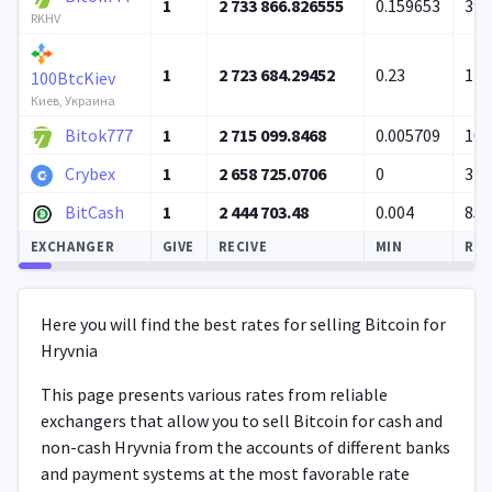
1
2 733 866.826555
0.159653
39 
RKHV
1
2 723 684.29452
0.23
12 
100BtcKiev
Киев, Украина
Bitok777
1
2 715 099.8468
0.005709
101
Crybex
1
2 658 725.0706
0
3 3
BitCash
1
2 444 703.48
0.004
85 
EXCHANGER
GIVE
RECIVE
MIN
RES
Autoupdate
Here you will find the best rates for selling Bitcoin for
Hryvnia
This page presents various rates from reliable
exchangers that allow you to sell Bitcoin for cash and
non-cash Hryvnia from the accounts of different banks
and payment systems at the most favorable rate