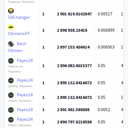
Харьков, Украина
1
2 901 619.0102847
0.00517
11 
UAChanger
1
2 898 938.23418
0.006899
12 
ObmenoFF
Best-
1
2 897 153.436614
0.006903
101
Obmen
Payex24
1
2 896 082.6015377
0.05
4 0
Черкассы,
Украина
Payex24
1
2 895 132.8416673
0.05
4 9
Днепр, Украина
Payex24
1
2 895 132.8416673
0.05
1 1
Львов, Украина
Payex24
1
2 891 061.588888
0.0052
48 
Payex24
1
2 890 797.8218586
0.05
4 6
Ровно, Украина