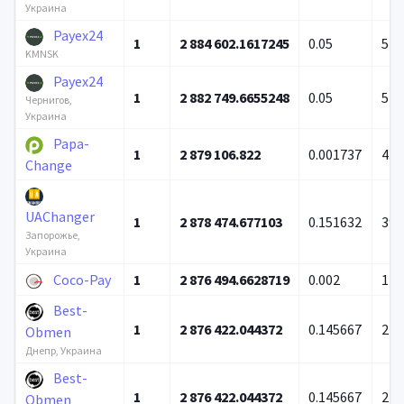
Украина
Payex24
1
2 884 602.1617245
0.05
5 0
KMNSK
Payex24
1
2 882 749.6655248
0.05
5 0
Чернигов,
Украина
Papa-
1
2 879 106.822
0.001737
43 
Change
UAChanger
1
2 878 474.677103
0.151632
39 
Запорожье,
Украина
Coco-Pay
1
2 876 494.6628719
0.002
1 1
Best-
1
2 876 422.044372
0.145667
27 
Obmen
Днепр, Украина
Best-
1
2 876 422.044372
0.145667
27 
Obmen