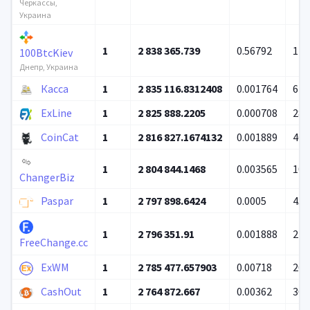
Черкассы,
Украина
1
2 838 365.739
0.56792
12 
100BtcKiev
Днепр, Украина
Касса
1
2 835 116.8312408
0.001764
6 8
ExLine
1
2 825 888.2205
0.000708
288
CoinCat
1
2 816 827.1674132
0.001889
46 
1
2 804 844.1468
0.003565
107
ChangerBiz
Paspar
1
2 797 898.6424
0.0005
451
1
2 796 351.91
0.001888
2 5
FreeChange.cc
ExWM
1
2 785 477.657903
0.00718
200
CashOut
1
2 764 872.667
0.00362
300