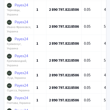
Payex24
1
2 890 797.8218586
0.05
4 6
Черновцы,
Украина
Payex24
1
2 890 797.8218586
0.05
5 2
Ивано-Франковск,
Украина
Payex24
1
2 890 797.8218586
0.05
4 7
Кременчуг,
Украина
Payex24
1
2 890 797.8218586
0.05
5 0
Кропивницкий,
Украина
Payex24
1
2 890 797.8218586
0.05
4 7
Луцк, Украина
Payex24
1
2 890 797.8218586
0.05
4 3
Одесса, Украина
Payex24
1
2 890 797.8218586
0.05
5 0
Полтава, Украина