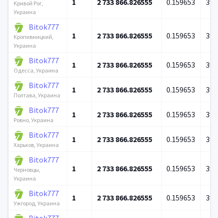
1
2 733 866.826555
0.159653
39 
Кривой Рог,
Украина
Bitok777
1
2 733 866.826555
0.159653
39 
Кропивницкий,
Украина
Bitok777
1
2 733 866.826555
0.159653
39 
Одесса, Украина
Bitok777
1
2 733 866.826555
0.159653
39 
Полтава, Украина
Bitok777
1
2 733 866.826555
0.159653
39 
Ровно, Украина
Bitok777
1
2 733 866.826555
0.159653
39 
Харьков, Украина
Bitok777
1
2 733 866.826555
0.159653
39 
Черновцы,
Украина
Bitok777
1
2 733 866.826555
0.159653
39 
Ужгород, Украина