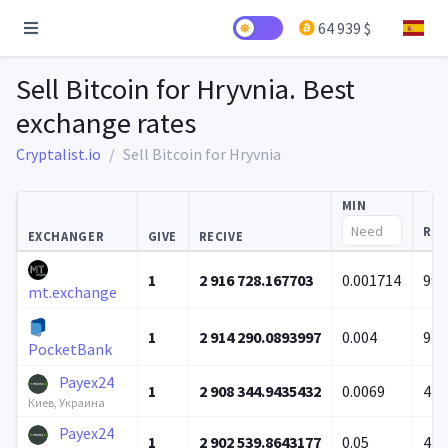
64 939 $
Sell Bitcoin for Hryvnia. Best
exchange rates
Cryptalist.io
Sell Bitcoin for Hryvnia
MIN
RES
EXCHANGER
GIVE
RECIVE
1
2 916 728.167703
0.001714
99 
mt.exchange
1
2 914 290.0893997
0.004
979
PocketBank
Payex24
1
2 908 344.9435432
0.0069
4 2
Киев, Украина
Payex24
1
2 902 539.8643177
0.05
4 1