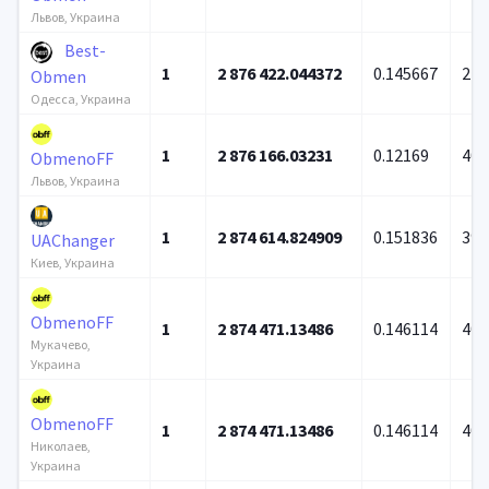
Львов, Украина
Best-
1
2 876 422.044372
0.145667
27 
Obmen
Одесса, Украина
1
2 876 166.03231
0.12169
40 
ObmenoFF
Львов, Украина
1
2 874 614.824909
0.151836
39 
UAChanger
Киев, Украина
ObmenoFF
1
2 874 471.13486
0.146114
40 
Мукачево,
Украина
ObmenoFF
1
2 874 471.13486
0.146114
40 
Николаев,
Украина