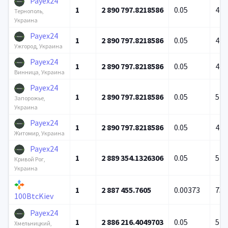
Payex24
1
2 890 797.8218586
0.05
4 3
Тернополь,
Украина
Payex24
1
2 890 797.8218586
0.05
4 8
Ужгород, Украина
Payex24
1
2 890 797.8218586
0.05
4 7
Винница, Украина
Payex24
1
2 890 797.8218586
0.05
5 0
Запорожье,
Украина
Payex24
1
2 890 797.8218586
0.05
4 2
Житомир, Украина
Payex24
1
2 889 354.1326306
0.05
5 0
Кривой Рог,
Украина
1
2 887 455.7605
0.00373
758
100BtcKiev
Payex24
1
2 886 216.4049703
0.05
5 0
Хмельницкий,