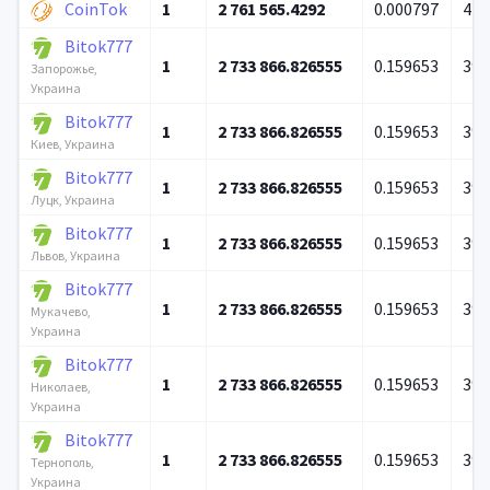
CoinTok
1
2 761 565.4292
0.000797
410
Bitok777
1
2 733 866.826555
0.159653
39 
Запорожье,
Украина
Bitok777
1
2 733 866.826555
0.159653
39 
Киев, Украина
Bitok777
1
2 733 866.826555
0.159653
39 
Луцк, Украина
Bitok777
1
2 733 866.826555
0.159653
39 
Львов, Украина
Bitok777
1
2 733 866.826555
0.159653
39 
Мукачево,
Украина
Bitok777
1
2 733 866.826555
0.159653
39 
Николаев,
Украина
Bitok777
1
2 733 866.826555
0.159653
39 
Тернополь,
Украина