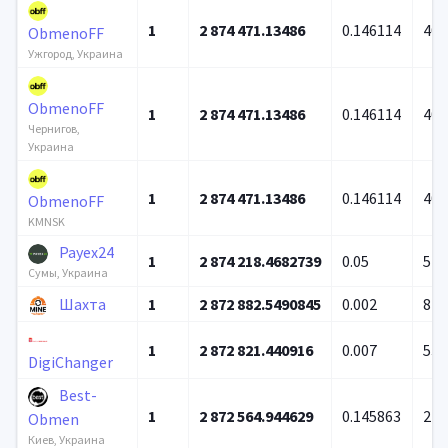
1
2 874 471.13486
0.146114
40 
ObmenoFF
Ужгород, Украина
ObmenoFF
1
2 874 471.13486
0.146114
40 
Чернигов,
Украина
1
2 874 471.13486
0.146114
40 
ObmenoFF
KMNSK
Payex24
1
2 874 218.4682739
0.05
5 0
Сумы, Украина
Шахта
1
2 872 882.5490845
0.002
826
1
2 872 821.440916
0.007
53 
DigiChanger
Best-
1
2 872 564.944629
0.145863
27 
Obmen
Киев, Украина