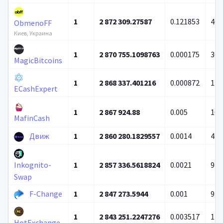
1
2 872 309.27587
0.121853
40 
ObmenoFF
Киев, Украина
1
2 870 755.1098763
0.000175
367
MagicBitcoins
1
2 868 337.401216
0.000872
1 8
ECashExpert
1
2 867 924.88
0.005
10 
MafinCash
Движ
1
2 860 280.1829557
0.0014
419
1
2 857 336.5618824
0.0021
93 
Inkognito-
Swap
F-Change
1
2 847 273.5944
0.001
97 
1
2 843 251.2247276
0.003517
1 5
HotExchange