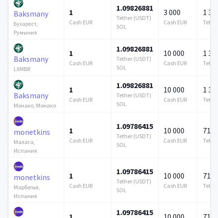
1.09826881
1
3 000
1 37
Baksmany
Tether (USDT)
Cash EUR
Cash EUR
Tethe
Бухарест,
SOL
Румыния
1.09826881
1
10 000
1 37
Baksmany
Tether (USDT)
Cash EUR
Cash EUR
Tethe
SOL
LXMBR
1.09826881
1
10 000
1 37
Baksmany
Tether (USDT)
Cash EUR
Cash EUR
Tethe
SOL
Монако, Монако
1.09786415
1
10 000
715 
monetkins
Tether (USDT)
Cash EUR
Cash EUR
Tethe
Малага,
SOL
Испания
1.09786415
1
10 000
715 
monetkins
Tether (USDT)
Cash EUR
Cash EUR
Tethe
Марбелья,
SOL
Испания
1.09786415
1
10 000
715 