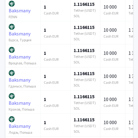
1.1166115
1
10 000
1 37
Baksmany
Tether (USDT)
Cash EUR
Cash EUR
Tethe
SOL
PZNN
1.1166115
1
10 000
1 37
Baksmany
Tether (USDT)
Cash EUR
Cash EUR
Tethe
SOL
Бурса, Турция
1.1166115
1
10 000
1 37
Baksmany
Tether (USDT)
Cash EUR
Cash EUR
Tethe
SOL
Вроцлав, Польша
1.1166115
1
10 000
1 37
Baksmany
Tether (USDT)
Cash EUR
Cash EUR
Tethe
SOL
Гданьск, Польша
1.1166115
1
10 000
1 37
Baksmany
Tether (USDT)
Cash EUR
Cash EUR
Tethe
SOL
Краков, Польша
1.1166115
1
10 000
1 37
Baksmany
Tether (USDT)
Cash EUR
Cash EUR
Tethe
SOL
Лодзь, Польша