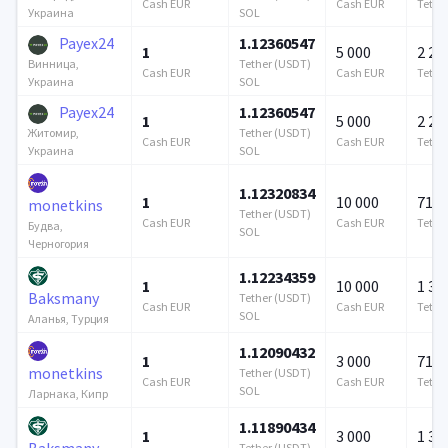
Cash EUR
Cash EUR
Tethe
SOL
Украина
Payex24
1.12360547
1
5 000
2 21
Tether (USDT)
Винница,
Cash EUR
Cash EUR
Tethe
SOL
Украина
Payex24
1.12360547
1
5 000
2 21
Tether (USDT)
Житомир,
Cash EUR
Cash EUR
Tethe
SOL
Украина
1.12320834
1
10 000
715 
monetkins
Tether (USDT)
Cash EUR
Cash EUR
Tethe
Будва,
SOL
Черногория
1.12234359
1
10 000
1 37
Baksmany
Tether (USDT)
Cash EUR
Cash EUR
Tethe
SOL
Аланья, Турция
1.12090432
1
3 000
715 
monetkins
Tether (USDT)
Cash EUR
Cash EUR
Tethe
SOL
Ларнака, Кипр
1.11890434
1
3 000
1 37
Baksmany
Tether (USDT)