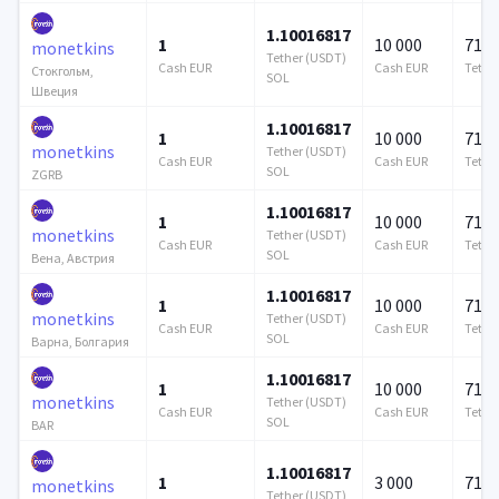
1.10016817
1
10 000
715 
monetkins
Tether (USDT)
Cash EUR
Cash EUR
Tethe
Стокгольм,
SOL
Швеция
1.10016817
1
10 000
715 
monetkins
Tether (USDT)
Cash EUR
Cash EUR
Tethe
SOL
ZGRB
1.10016817
1
10 000
715 
monetkins
Tether (USDT)
Cash EUR
Cash EUR
Tethe
SOL
Вена, Австрия
1.10016817
1
10 000
715 
monetkins
Tether (USDT)
Cash EUR
Cash EUR
Tethe
SOL
Варна, Болгария
1.10016817
1
10 000
715 
monetkins
Tether (USDT)
Cash EUR
Cash EUR
Tethe
SOL
BAR
1.10016817
1
3 000
715 
monetkins
Tether (USDT)