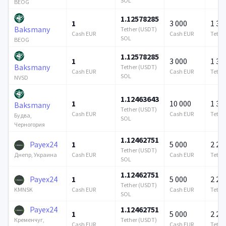
SOL
BEOG
1.12578285
1
3 000
1 37
Baksmany
Tether (USDT)
Cash EUR
Cash EUR
Tethe
SOL
BEOG
1.12578285
1
3 000
1 37
Baksmany
Tether (USDT)
Cash EUR
Cash EUR
Tethe
SOL
NVSD
1.12463643
1
10 000
1 37
Baksmany
Tether (USDT)
Cash EUR
Cash EUR
Tethe
Будва,
SOL
Черногория
1.12462751
Payex24
1
5 000
2 21
Tether (USDT)
Cash EUR
Cash EUR
Tethe
Днепр, Украина
SOL
1.12462751
Payex24
1
5 000
2 21
Tether (USDT)
Cash EUR
Cash EUR
Tethe
KMNSK
SOL
Payex24
1.12462751
1
5 000
2 21
Tether (USDT)
Кременчуг,
Cash EUR
Cash EUR
Tethe