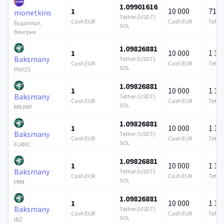
1.09901616
1
10 000
715 
monetkins
Tether (USDT)
Cash EUR
Cash EUR
Tethe
Будапешт,
SOL
Венгрия
1.09826881
1
10 000
1 37
Baksmany
Tether (USDT)
Cash EUR
Cash EUR
Tethe
SOL
PNVZS
1.09826881
1
10 000
1 37
Baksmany
Tether (USDT)
Cash EUR
Cash EUR
Tethe
SOL
MRJMP
1.09826881
1
10 000
1 37
Baksmany
Tether (USDT)
Cash EUR
Cash EUR
Tethe
SOL
FLRNC
1.09826881
1
10 000
1 37
Baksmany
Tether (USDT)
Cash EUR
Cash EUR
Tethe
SOL
PRM
1.09826881
1
10 000
1 37
Baksmany
Tether (USDT)
Cash EUR
Cash EUR
Tethe
SOL
IBZ