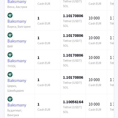
Baksmany
Tether (USDT)
Cash EUR
Cash EUR
Tethe
SOL
Вена, Австрия
1.10170806
1
10 000
1 37
Baksmany
Tether (USDT)
Cash EUR
Cash EUR
Tethe
SOL
Варна, Болгария
1.10170806
1
10 000
1 37
Baksmany
Tether (USDT)
Cash EUR
Cash EUR
Tethe
SOL
BAR
1.10170806
1
10 000
1 37
Baksmany
Tether (USDT)
Cash EUR
Cash EUR
Tethe
SOL
THSSL
1.10170806
1
10 000
1 37
Baksmany
Tether (USDT)
Cash EUR
Cash EUR
Tethe
Цюрих,
SOL
Швейцария
1.10056164
1
10 000
1 37
Baksmany
Tether (USDT)
Cash EUR
Cash EUR
Tethe
Будапешт,
SOL
Венгрия