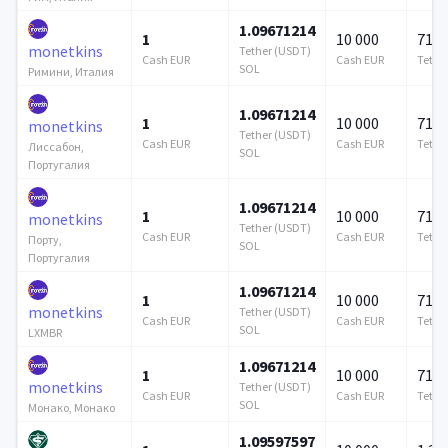
1.09671214
1
10 000
715 
monetkins
Tether (USDT)
Cash EUR
Cash EUR
Tethe
SOL
Римини, Италия
1.09671214
1
10 000
715 
monetkins
Tether (USDT)
Cash EUR
Cash EUR
Tethe
Лиссабон,
SOL
Португалия
1.09671214
1
10 000
715 
monetkins
Tether (USDT)
Cash EUR
Cash EUR
Tethe
Порту,
SOL
Португалия
1.09671214
1
10 000
715 
monetkins
Tether (USDT)
Cash EUR
Cash EUR
Tethe
SOL
LXMBR
1.09671214
1
10 000
715 
monetkins
Tether (USDT)
Cash EUR
Cash EUR
Tethe
SOL
Монако, Монако
1.09597597