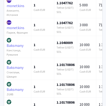
1.1047762
1
5 000
715 
monetkins
Tether (USDT)
Cash EUR
Cash EUR
Tethe
Аликанте,
SOL
Испания
1.1047762
1
3 000
715 
monetkins
Tether (USDT)
Cash EUR
Cash EUR
Tethe
SOL
Париж, Франция
1.1040009
1
10 000
1 37
Baksmany
Tether (USDT)
Cash EUR
Cash EUR
Tethe
Констанца,
SOL
Румыния
1.10170806
1
10 000
1 37
Baksmany
Tether (USDT)
Cash EUR
Cash EUR
Tethe
Стокгольм,
SOL
Швеция
1.10170806
1
10 000
1 37
Baksmany
Tether (USDT)
Cash EUR
Cash EUR
Tethe
SOL
ZGRB
1.10170806
1
10 000
1 37