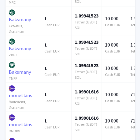
SOL
MRC
1.09941523
1
10 000
1 37
Baksmany
Tether (USDT)
Cash EUR
Cash EUR
Tethe
Севилья,
SOL
Испания
1.09941523
1
10 000
1 37
Baksmany
Tether (USDT)
Cash EUR
Cash EUR
Tethe
SOL
ZRGZ
1.09941523
1
10 000
1 37
Baksmany
Tether (USDT)
Cash EUR
Cash EUR
Tethe
SOL
TNRF
1.09901616
1
10 000
715 
monetkins
Tether (USDT)
Cash EUR
Cash EUR
Tethe
Валенсия,
SOL
Испания
1.09901616
1
10 000
715 
monetkins
Tether (USDT)
Cash EUR
Cash EUR
Tethe
SOL
BNDRM