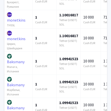
Cash EUR
Cash EUR
Tethe
Бухарест,
SOL
Румыния
1.10016817
1
10 000
715 
monetkins
Tether (USDT)
Cash EUR
Cash EUR
Tethe
SOL
THSSL
1.10016817
1
10 000
715 
monetkins
Tether (USDT)
Cash EUR
Cash EUR
Tethe
Цюрих,
SOL
Швейцария
1.09941523
1
10 000
1 37
Baksmany
Tether (USDT)
Cash EUR
Cash EUR
Tethe
Малага,
SOL
Испания
1.09941523
1
10 000
1 37
Baksmany
Tether (USDT)
Cash EUR
Cash EUR
Tethe
Марбелья,
SOL
Испания
1.09941523
1
10 000
1 37
Baksmany
Tether (USDT)
Cash EUR
Cash EUR
Tethe