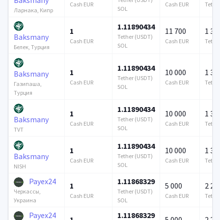
Cash EUR
Cash EUR
Tethe
SOL
Ларнака, Кипр
1.11890434
1
11 700
1 37
Baksmany
Tether (USDT)
Cash EUR
Cash EUR
Tethe
SOL
Белек, Турция
1.11890434
1
10 000
1 37
Baksmany
Tether (USDT)
Cash EUR
Cash EUR
Tethe
Газипаша,
SOL
Турция
1.11890434
1
10 000
1 37
Baksmany
Tether (USDT)
Cash EUR
Cash EUR
Tethe
SOL
TVT
1.11890434
1
10 000
1 37
Baksmany
Tether (USDT)
Cash EUR
Cash EUR
Tethe
SOL
NISH
Payex24
1.11868329
1
5 000
2 21
Tether (USDT)
Черкассы,
Cash EUR
Cash EUR
Tethe
SOL
Украина
Payex24
1.11868329
1
5 000
2 21