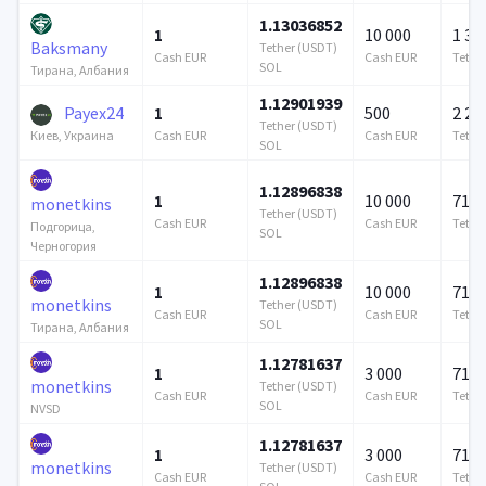
1.13036852
1
10 000
1 37
Baksmany
Tether (USDT)
Cash EUR
Cash EUR
Tethe
SOL
Тирана, Албания
1.12901939
Payex24
1
500
2 21
Tether (USDT)
Cash EUR
Cash EUR
Tethe
Киев, Украина
SOL
1.12896838
1
10 000
715 
monetkins
Tether (USDT)
Cash EUR
Cash EUR
Tethe
Подгорица,
SOL
Черногория
1.12896838
1
10 000
715 
monetkins
Tether (USDT)
Cash EUR
Cash EUR
Tethe
SOL
Тирана, Албания
1.12781637
1
3 000
715 
monetkins
Tether (USDT)
Cash EUR
Cash EUR
Tethe
SOL
NVSD
1.12781637
1
3 000
715 
monetkins
Tether (USDT)
Cash EUR
Cash EUR
Tethe