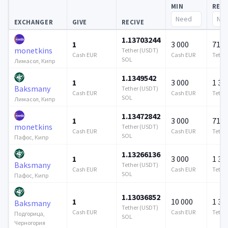
MIN
RES
EXCHANGER
GIVE
RECIVE
1.13703244
1
3 000
715 
monetkins
Tether (USDT)
Cash EUR
Cash EUR
Tethe
SOL
Лимасол, Кипр
1.1349542
1
3 000
1 37
Baksmany
Tether (USDT)
Cash EUR
Cash EUR
Tethe
SOL
Лимасол, Кипр
1.13472842
1
3 000
715 
monetkins
Tether (USDT)
Cash EUR
Cash EUR
Tethe
SOL
Пафос, Кипр
1.13266136
1
3 000
1 37
Baksmany
Tether (USDT)
Cash EUR
Cash EUR
Tethe
SOL
Пафос, Кипр
1.13036852
1
10 000
1 37
Baksmany
Tether (USDT)
Cash EUR
Cash EUR
Tethe
Подгорица,
SOL
Черногория