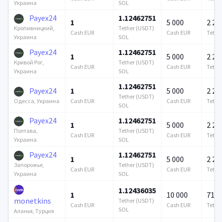
SOL
Украина
Payex24
1.12462751
1
5 000
2 21
Tether (USDT)
Кропивницкий,
Cash EUR
Cash EUR
Tethe
SOL
Украина
Payex24
1.12462751
1
5 000
2 21
Tether (USDT)
Кривой Рог,
Cash EUR
Cash EUR
Tethe
SOL
Украина
1.12462751
Payex24
1
5 000
2 21
Tether (USDT)
Cash EUR
Cash EUR
Tethe
Одесса, Украина
SOL
Payex24
1.12462751
1
5 000
2 21
Tether (USDT)
Полтава,
Cash EUR
Cash EUR
Tethe
SOL
Украина
Payex24
1.12462751
1
5 000
2 21
Tether (USDT)
Запорожье,
Cash EUR
Cash EUR
Tethe
SOL
Украина
1.12436035
1
10 000
715 
monetkins
Tether (USDT)
Cash EUR
Cash EUR
Tethe
SOL
Аланья, Турция