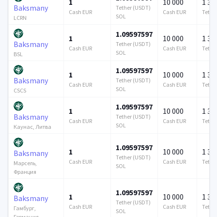
1
10 000
1 37
Baksmany
Tether (USDT)
Cash EUR
Cash EUR
Tethe
SOL
LCRN
1.09597597
1
10 000
1 37
Baksmany
Tether (USDT)
Cash EUR
Cash EUR
Tethe
SOL
BSL
1.09597597
1
10 000
1 37
Baksmany
Tether (USDT)
Cash EUR
Cash EUR
Tethe
SOL
CSCS
1.09597597
1
10 000
1 37
Baksmany
Tether (USDT)
Cash EUR
Cash EUR
Tethe
SOL
Каунас, Литва
1.09597597
1
10 000
1 37
Baksmany
Tether (USDT)
Cash EUR
Cash EUR
Tethe
Марсель,
SOL
Франция
1.09597597
1
10 000
1 37
Baksmany
Tether (USDT)
Cash EUR
Cash EUR
Tethe
Гамбург,
SOL
Германия