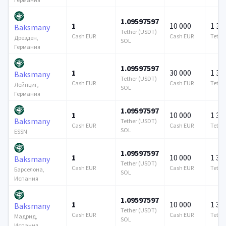
1.09597597
1
10 000
1 37
Baksmany
Tether (USDT)
Cash EUR
Cash EUR
Tethe
Дрезден,
SOL
Германия
1.09597597
1
30 000
1 37
Baksmany
Tether (USDT)
Cash EUR
Cash EUR
Tethe
Лейпциг,
SOL
Германия
1.09597597
1
10 000
1 37
Baksmany
Tether (USDT)
Cash EUR
Cash EUR
Tethe
SOL
ESSN
1.09597597
1
10 000
1 37
Baksmany
Tether (USDT)
Cash EUR
Cash EUR
Tethe
Барселона,
SOL
Испания
1.09597597
1
10 000
1 37
Baksmany
Tether (USDT)
Cash EUR
Cash EUR
Tethe
Мадрид,
SOL
Испания