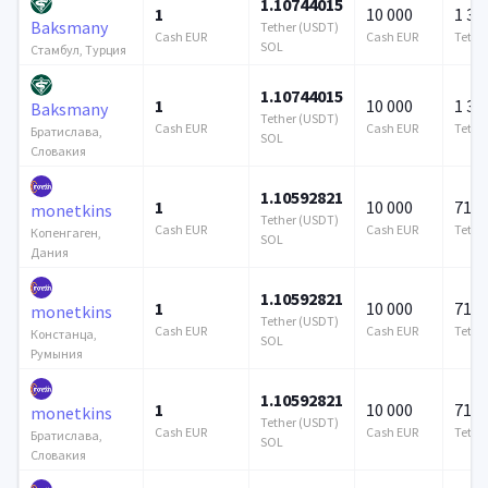
1.10744015
1
10 000
1 37
Baksmany
Tether (USDT)
Cash EUR
Cash EUR
Tethe
SOL
Стамбул, Турция
1.10744015
1
10 000
1 37
Baksmany
Tether (USDT)
Cash EUR
Cash EUR
Tethe
Братислава,
SOL
Словакия
1.10592821
1
10 000
715 
monetkins
Tether (USDT)
Cash EUR
Cash EUR
Tethe
Копенгаген,
SOL
Дания
1.10592821
1
10 000
715 
monetkins
Tether (USDT)
Cash EUR
Cash EUR
Tethe
Констанца,
SOL
Румыния
1.10592821
1
10 000
715 
monetkins
Tether (USDT)
Cash EUR
Cash EUR
Tethe
Братислава,
SOL
Словакия