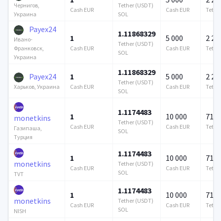
Tether (USDT)
Чернигов,
Cash EUR
Cash EUR
Tethe
SOL
Украина
Payex24
1.11868329
1
5 000
2 21
Ивано-
Tether (USDT)
Cash EUR
Cash EUR
Tethe
Франковск,
SOL
Украина
1.11868329
Payex24
1
5 000
2 21
Tether (USDT)
Cash EUR
Cash EUR
Tethe
Харьков, Украина
SOL
1.1174483
1
10 000
715 
monetkins
Tether (USDT)
Cash EUR
Cash EUR
Tethe
Газипаша,
SOL
Турция
1.1174483
1
10 000
715 
monetkins
Tether (USDT)
Cash EUR
Cash EUR
Tethe
SOL
TVT
1.1174483
1
10 000
715 
monetkins
Tether (USDT)
Cash EUR
Cash EUR
Tethe
SOL
NISH