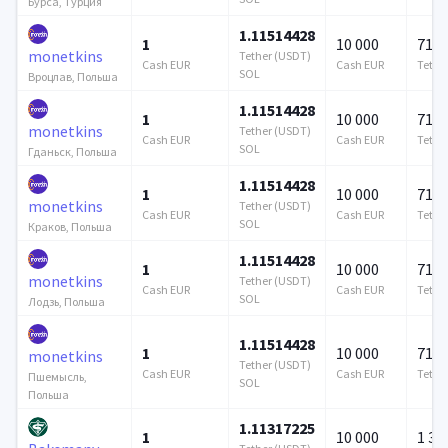
Бурса, Турция
1.11514428
1
10 000
715 
monetkins
Tether (USDT)
Cash EUR
Cash EUR
Tethe
SOL
Вроцлав, Польша
1.11514428
1
10 000
715 
monetkins
Tether (USDT)
Cash EUR
Cash EUR
Tethe
SOL
Гданьск, Польша
1.11514428
1
10 000
715 
monetkins
Tether (USDT)
Cash EUR
Cash EUR
Tethe
SOL
Краков, Польша
1.11514428
1
10 000
715 
monetkins
Tether (USDT)
Cash EUR
Cash EUR
Tethe
SOL
Лодзь, Польша
1.11514428
1
10 000
715 
monetkins
Tether (USDT)
Cash EUR
Cash EUR
Tethe
Пшемысль,
SOL
Польша
1.11317225
1
10 000
1 37