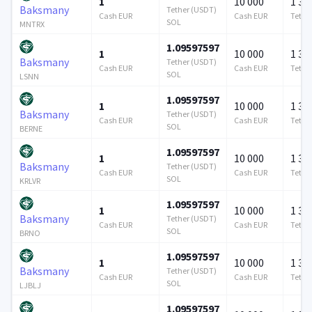
1
10 000
1 37
Baksmany
Tether (USDT)
Cash EUR
Cash EUR
Tethe
SOL
MNTRX
1.09597597
1
10 000
1 37
Baksmany
Tether (USDT)
Cash EUR
Cash EUR
Tethe
SOL
LSNN
1.09597597
1
10 000
1 37
Baksmany
Tether (USDT)
Cash EUR
Cash EUR
Tethe
SOL
BERNE
1.09597597
1
10 000
1 37
Baksmany
Tether (USDT)
Cash EUR
Cash EUR
Tethe
SOL
KRLVR
1.09597597
1
10 000
1 37
Baksmany
Tether (USDT)
Cash EUR
Cash EUR
Tethe
SOL
BRNO
1.09597597
1
10 000
1 37
Baksmany
Tether (USDT)
Cash EUR
Cash EUR
Tethe
SOL
LJBLJ
1.09597597