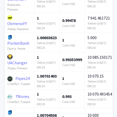
Tether (USDT)
Tether (USDT)
Cash USD
Варшава,
ERC20
ERC20
Польша
1
7 941.461721
0.99478
ObmenoFF
Tether (USDT)
Tether (USDT)
Cash USD
ERC20
ERC20
Львов, Украина
1.00603623
5 000
1
PocketBank
Tether (USDT)
Tether (USDT)
Cash USD
ERC20
ERC20
Прага, Чехия
1
10 085.150171
0.99353999
UAChanger
Tether (USDT)
Tether (USDT)
Cash USD
ERC20
ERC20
Лодзь, Польша
1.00701403
10 070.15
Payex24
1
Tether (USDT)
Tether (USDT)
Cash USD
Стамбул, Турция
ERC20
ERC20
1
10 070.493454
7Money
0.993
Tether (USDT)
Tether (USDT)
Cash USD
Стамбул, Турция
ERC20
ERC20
1.00704936
10 000