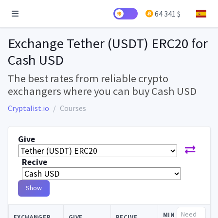
64 341 $
Exchange Tether (USDT) ERC20 for
Cash USD
The best rates from reliable crypto
exchangers where you can buy Cash USD
Cryptalist.io
Courses
Give
Recive
Show
MIN
EXCHANGER
GIVE
RECIVE