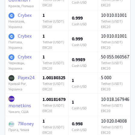
Cash USD
ERC20
ERC20
Краков, Польша
Crybex
1
10 010.01001
0.999
Tether (USDT)
Tether (USDT)
Николаев,
Cash USD
ERC20
ERC20
Украина
Crybex
1
10 010.01001
0.999
Tether (USDT)
Tether (USDT)
Полтава,
Cash USD
ERC20
ERC20
Украина
Crybex
1
50 055.060567
0.9989
Tether (USDT)
Tether (USDT)
Черновцы,
Cash USD
ERC20
ERC20
Украина
Payex24
1.00180325
5 000
1
Tether (USDT)
Tether (USDT)
Кривой Рог,
Cash USD
ERC20
ERC20
Украина
1.00181679
10 018.167946
1
monetkins
Tether (USDT)
Tether (USDT)
Cash USD
ERC20
ERC20
Чикаго, США
1
10 020.04008
7Money
0.998
Tether (USDT)
Tether (USDT)
Cash USD
Прага, Чехия
ERC20
ERC20