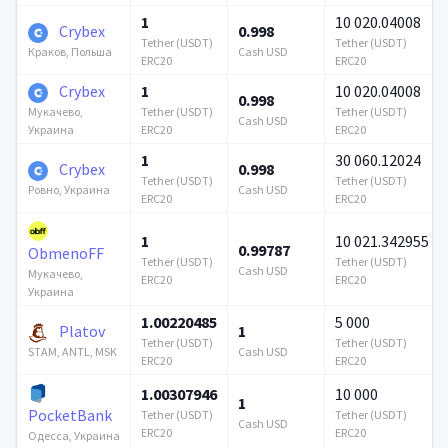
1
10 020.04008
Crybex
0.998
Tether (USDT)
Tether (USDT)
Cash USD
Краков, Польша
ERC20
ERC20
Crybex
1
10 020.04008
0.998
Tether (USDT)
Tether (USDT)
Мукачево,
Cash USD
ERC20
ERC20
Украина
1
30 060.12024
Crybex
0.998
Tether (USDT)
Tether (USDT)
Cash USD
Ровно, Украина
ERC20
ERC20
1
10 021.342955
0.99787
ObmenoFF
Tether (USDT)
Tether (USDT)
Cash USD
Мукачево,
ERC20
ERC20
Украина
1.00220485
5 000
Platov
1
Tether (USDT)
Tether (USDT)
Cash USD
STAM, ANTL, MSK
ERC20
ERC20
1.00307946
10 000
1
PocketBank
Tether (USDT)
Tether (USDT)
Cash USD
ERC20
ERC20
Одесса, Украина