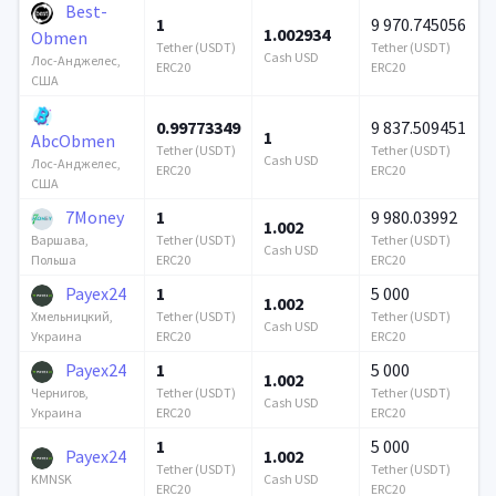
Best-
1
9 970.745056
1.002934
Obmen
Tether (USDT)
Tether (USDT)
Cash USD
Лос-Анджелес,
ERC20
ERC20
США
0.99773349
9 837.509451
1
AbcObmen
Tether (USDT)
Tether (USDT)
Cash USD
Лос-Анджелес,
ERC20
ERC20
США
7Money
1
9 980.03992
1.002
Tether (USDT)
Tether (USDT)
Варшава,
Cash USD
ERC20
ERC20
Польша
Payex24
1
5 000
1.002
Tether (USDT)
Tether (USDT)
Хмельницкий,
Cash USD
ERC20
ERC20
Украина
Payex24
1
5 000
1.002
Tether (USDT)
Tether (USDT)
Чернигов,
Cash USD
ERC20
ERC20
Украина
1
5 000
Payex24
1.002
Tether (USDT)
Tether (USDT)
Cash USD
KMNSK
ERC20
ERC20