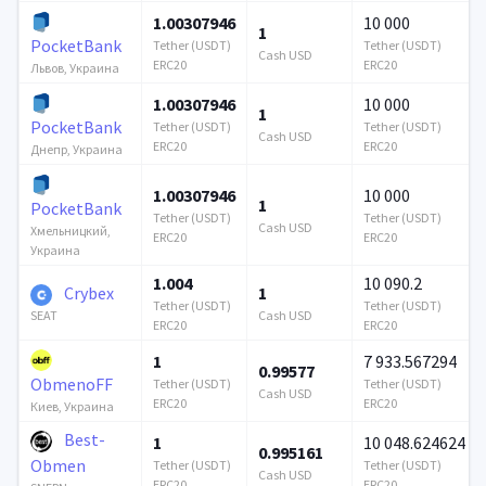
1.00307946
10 000
1
PocketBank
Tether (USDT)
Tether (USDT)
Cash USD
ERC20
ERC20
Львов, Украина
1.00307946
10 000
1
PocketBank
Tether (USDT)
Tether (USDT)
Cash USD
ERC20
ERC20
Днепр, Украина
1.00307946
10 000
1
PocketBank
Tether (USDT)
Tether (USDT)
Cash USD
Хмельницкий,
ERC20
ERC20
Украина
1.004
10 090.2
Crybex
1
Tether (USDT)
Tether (USDT)
Cash USD
SEAT
ERC20
ERC20
1
7 933.567294
0.99577
ObmenoFF
Tether (USDT)
Tether (USDT)
Cash USD
ERC20
ERC20
Киев, Украина
Best-
1
10 048.624624
0.995161
Obmen
Tether (USDT)
Tether (USDT)
Cash USD
ERC20
ERC20