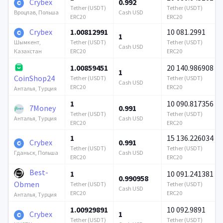
Crybex
0.992
Tether (USDT)
Tether (USDT)
Cash USD
Вроцлав, Польша
ERC20
ERC20
Crybex
1.00812991
10 081.2991
1
Tether (USDT)
Tether (USDT)
Шымкент,
Cash USD
ERC20
ERC20
Казахстан
1.00859451
20 140.986908
1
CoinShop24
Tether (USDT)
Tether (USDT)
Cash USD
ERC20
ERC20
Анталья, Турция
1
10 090.817356
7Money
0.991
Tether (USDT)
Tether (USDT)
Cash USD
Анталья, Турция
ERC20
ERC20
1
15 136.226034
Crybex
0.991
Tether (USDT)
Tether (USDT)
Cash USD
Гданьск, Польша
ERC20
ERC20
Best-
1
10 091.241381
0.990958
Obmen
Tether (USDT)
Tether (USDT)
Cash USD
ERC20
ERC20
Анталья, Турция
1.00929891
10 092.9891
Crybex
1
Tether (USDT)
Tether (USDT)