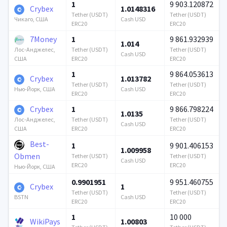
1
9 903.120872
Crybex
1.0148316
Tether (USDT)
Tether (USDT)
Cash USD
Чикаго, США
ERC20
ERC20
7Money
1
9 861.932939
1.014
Tether (USDT)
Tether (USDT)
Лос-Анджелес,
Cash USD
ERC20
ERC20
США
1
9 864.053613
Crybex
1.013782
Tether (USDT)
Tether (USDT)
Cash USD
Нью-Йорк, США
ERC20
ERC20
Crybex
1
9 866.798224
1.0135
Tether (USDT)
Tether (USDT)
Лос-Анджелес,
Cash USD
ERC20
ERC20
США
Best-
1
9 901.406153
1.009958
Obmen
Tether (USDT)
Tether (USDT)
Cash USD
ERC20
ERC20
Нью-Йорк, США
0.9901951
9 951.460755
Crybex
1
Tether (USDT)
Tether (USDT)
Cash USD
BSTN
ERC20
ERC20
1
10 000
WikiPays
1.00803