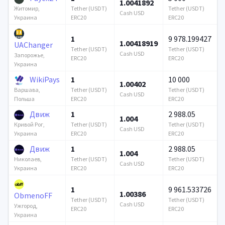
1.0041892
Tether (USDT)
Tether (USDT)
Житомир,
Cash USD
ERC20
ERC20
Украина
1
9 978.199427
1.00418919
UAChanger
Tether (USDT)
Tether (USDT)
Cash USD
Запорожье,
ERC20
ERC20
Украина
WikiPays
1
10 000
1.00402
Tether (USDT)
Tether (USDT)
Варшава,
Cash USD
ERC20
ERC20
Польша
Движ
1
2 988.05
1.004
Tether (USDT)
Tether (USDT)
Кривой Рог,
Cash USD
ERC20
ERC20
Украина
Движ
1
2 988.05
1.004
Tether (USDT)
Tether (USDT)
Николаев,
Cash USD
ERC20
ERC20
Украина
1
9 961.533726
1.00386
ObmenoFF
Tether (USDT)
Tether (USDT)
Cash USD
Ужгород,
ERC20
ERC20
Украина