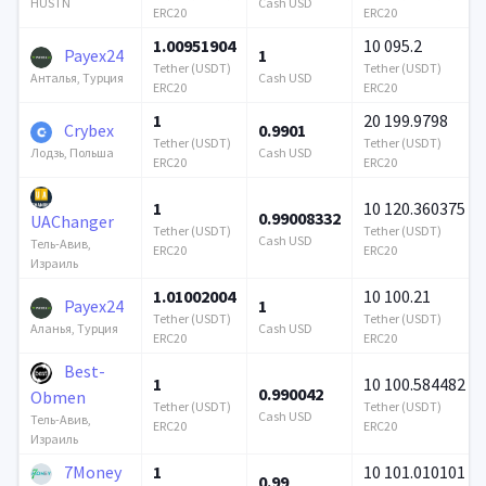
Cash USD
HUSTN
ERC20
ERC20
1.00951904
10 095.2
Payex24
1
Tether (USDT)
Tether (USDT)
Cash USD
Анталья, Турция
ERC20
ERC20
1
20 199.9798
Crybex
0.9901
Tether (USDT)
Tether (USDT)
Cash USD
Лодзь, Польша
ERC20
ERC20
1
10 120.360375
0.99008332
UAChanger
Tether (USDT)
Tether (USDT)
Cash USD
Тель-Авив,
ERC20
ERC20
Израиль
1.01002004
10 100.21
Payex24
1
Tether (USDT)
Tether (USDT)
Cash USD
Аланья, Турция
ERC20
ERC20
Best-
1
10 100.584482
0.990042
Obmen
Tether (USDT)
Tether (USDT)
Cash USD
Тель-Авив,
ERC20
ERC20
Израиль
7Money
1
10 101.010101
0.99