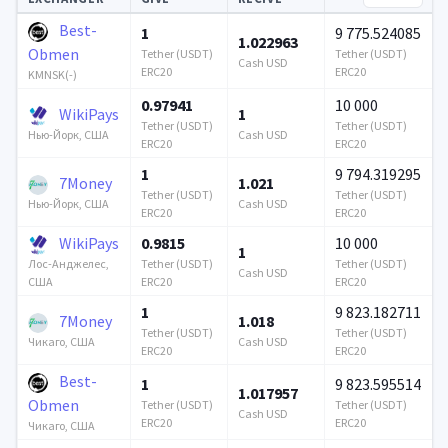
Best-
1
9 775.524085
1.022963
Obmen
Tether (USDT)
Tether (USDT)
Cash USD
ERC20
ERC20
KMNSK(-)
0.97941
10 000
WikiPays
1
Tether (USDT)
Tether (USDT)
Cash USD
Нью-Йорк, США
ERC20
ERC20
1
9 794.319295
7Money
1.021
Tether (USDT)
Tether (USDT)
Cash USD
Нью-Йорк, США
ERC20
ERC20
WikiPays
0.9815
10 000
1
Tether (USDT)
Tether (USDT)
Лос-Анджелес,
Cash USD
ERC20
ERC20
США
1
9 823.182711
7Money
1.018
Tether (USDT)
Tether (USDT)
Cash USD
Чикаго, США
ERC20
ERC20
Best-
1
9 823.595514
1.017957
Obmen
Tether (USDT)
Tether (USDT)
Cash USD
ERC20
ERC20
Чикаго, США