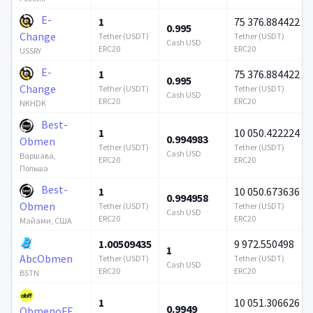
E-
1
75 376.884422
0.995
Change
Tether (USDT)
Tether (USDT)
Cash USD
ERC20
ERC20
USSRY
E-
1
75 376.884422
0.995
Change
Tether (USDT)
Tether (USDT)
Cash USD
ERC20
ERC20
NKHDK
Best-
1
10 050.422224
0.994983
Obmen
Tether (USDT)
Tether (USDT)
Cash USD
Варшава,
ERC20
ERC20
Польша
Best-
1
10 050.673636
0.994958
Obmen
Tether (USDT)
Tether (USDT)
Cash USD
ERC20
ERC20
Майами, США
1.00509435
9 972.550498
1
AbcObmen
Tether (USDT)
Tether (USDT)
Cash USD
ERC20
ERC20
BSTN
1
10 051.306626
0.9949
ObmenoFF