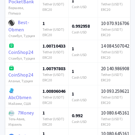
1
PocketBank
Tether (USDT)
Tether (USDT)
Cash USD
Варшава,
ERC20
ERC20
Польша
Best-
1
10 070.916706
0.992958
Obmen
Tether (USDT)
Tether (USDT)
Cash USD
ERC20
ERC20
Стамбул, Турция
1.00710433
14 084.507042
1
CoinShop24
Tether (USDT)
Tether (USDT)
Cash USD
ERC20
ERC20
Стамбул, Турция
1.00797803
20 140.986908
1
CoinShop24
Tether (USDT)
Tether (USDT)
Cash USD
ERC20
ERC20
Аланья, Турция
1.00806046
10 093.259621
1
AbcObmen
Tether (USDT)
Tether (USDT)
Cash USD
ERC20
ERC20
Майами, США
7Money
1
10 080.645161
0.992
Tether (USDT)
Tether (USDT)
Тель-Авив,
Cash USD
ERC20
ERC20
Израиль
1
10 080.645161