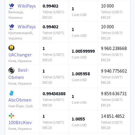
WikiPays
0.99402
10 000
1
Tether (USDT)
Tether (USDT)
Винница,
Cash USD
ERC20
ERC20
Украина
WikiPays
0.99402
10 000
1
Tether (USDT)
Tether (USDT)
Кропивницкий,
Cash USD
ERC20
ERC20
Украина
1
9 960.238668
1.00599999
UAChanger
Tether (USDT)
Tether (USDT)
Cash USD
ERC20
ERC20
Киев, Украина
Best-
1
9 940.775602
1.005958
Obmen
Tether (USDT)
Tether (USDT)
Cash USD
ERC20
ERC20
Киев, Украина
0.99436388
9 859.636731
1
AbcObmen
Tether (USDT)
Tether (USDT)
Cash USD
ERC20
ERC20
Нью-Йорк, США
1
14 851.4852
1.0055
100BtcKiev
Tether (USDT)
Tether (USDT)
Cash USD
ERC20
ERC20
Киев, Украина