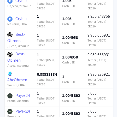
Crybex
1.005
Tether (USDT)
Tether (USDT)
Cash USD
Одесса, Украина
ERC20
ERC20
1
9 950.248756
Crybex
1.005
Tether (USDT)
Tether (USDT)
Cash USD
Майами, США
ERC20
ERC20
Best-
1
9 950.666931
1.004958
Obmen
Tether (USDT)
Tether (USDT)
Cash USD
ERC20
ERC20
Днепр, Украина
Best-
1
9 950.666931
1.004958
Obmen
Tether (USDT)
Tether (USDT)
Cash USD
ERC20
ERC20
Львов, Украина
0.99531184
9 830.236921
1
AbcObmen
Tether (USDT)
Tether (USDT)
Cash USD
ERC20
ERC20
Чикаго, США
1
5 000
Payex24
1.0041892
Tether (USDT)
Tether (USDT)
Cash USD
Ровно, Украина
ERC20
ERC20
Payex24
1
5 000
1.0041892
Tether (USDT)
Tether (USDT)
Винница,