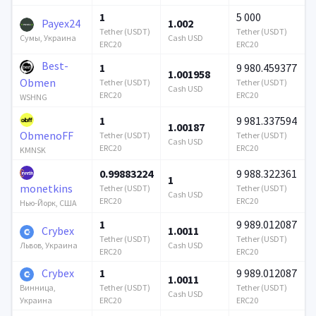
1
5 000
Payex24
1.002
Tether (USDT)
Tether (USDT)
Cash USD
Сумы, Украина
ERC20
ERC20
Best-
1
9 980.459377
1.001958
Obmen
Tether (USDT)
Tether (USDT)
Cash USD
ERC20
ERC20
WSHNG
1
9 981.337594
1.00187
ObmenoFF
Tether (USDT)
Tether (USDT)
Cash USD
ERC20
ERC20
KMNSK
0.99883224
9 988.322361
1
monetkins
Tether (USDT)
Tether (USDT)
Cash USD
ERC20
ERC20
Нью-Йорк, США
1
9 989.012087
Crybex
1.0011
Tether (USDT)
Tether (USDT)
Cash USD
Львов, Украина
ERC20
ERC20
Crybex
1
9 989.012087
1.0011
Tether (USDT)
Tether (USDT)
Винница,
Cash USD
ERC20
ERC20
Украина