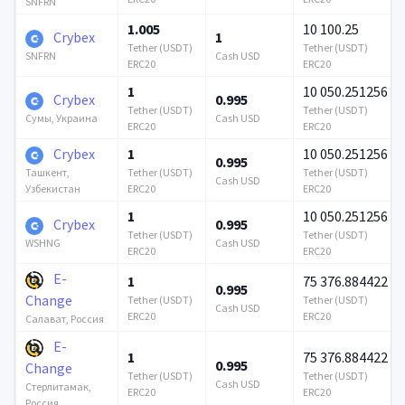
SNFRN
1.005
10 100.25
Crybex
1
Tether (USDT)
Tether (USDT)
Cash USD
SNFRN
ERC20
ERC20
1
10 050.251256
Crybex
0.995
Tether (USDT)
Tether (USDT)
Cash USD
Сумы, Украина
ERC20
ERC20
Crybex
1
10 050.251256
0.995
Tether (USDT)
Tether (USDT)
Ташкент,
Cash USD
ERC20
ERC20
Узбекистан
1
10 050.251256
Crybex
0.995
Tether (USDT)
Tether (USDT)
Cash USD
WSHNG
ERC20
ERC20
E-
1
75 376.884422
0.995
Change
Tether (USDT)
Tether (USDT)
Cash USD
ERC20
ERC20
Салават, Россия
E-
1
75 376.884422
0.995
Change
Tether (USDT)
Tether (USDT)
Cash USD
Стерлитамак,
ERC20
ERC20
Россия